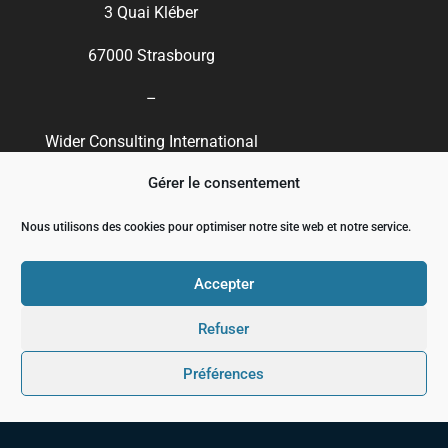
3 Quai Kléber
67000 Strasbourg
–
Wider Consulting International
Gérer le consentement
66 rue d’Aguesseau
92100 Boulogne Billancourt
Nous utilisons des cookies pour optimiser notre site web et notre service.
Accepter
Refuser
Préférences